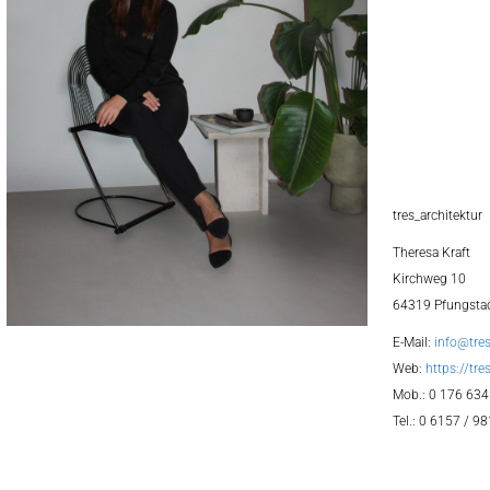
tres_architektur
Theresa Kraft
Kirchweg 10
64319 Pfungsta
E-Mail:
info@tres
Web:
https://tre
Mob.: 0 176 634
Tel.: 0 6157 / 9